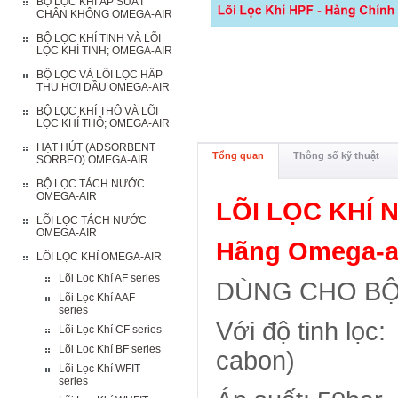
BỘ LỌC KHÍ ÁP SUẤT
CHÂN KHÔNG OMEGA-AIR
BỘ LỌC KHÍ TINH VÀ LÕI
LỌC KHÍ TINH; OMEGA-AIR
BỘ LỌC VÀ LÕI LỌC HẤP
THỤ HƠI DẦU OMEGA-AIR
BỘ LỌC KHÍ THÔ VÀ LÕI
LỌC KHÍ THÔ; OMEGA-AIR
HẠT HÚT (ADSORBENT
Tổng quan
Thông số kỹ thuật
SORBEO) OMEGA-AIR
BỘ LỌC TÁCH NƯỚC
OMEGA-AIR
LÕI LỌC KHÍ 
LÕI LỌC TÁCH NƯỚC
OMEGA-AIR
Hãng Omega-ai
LÕI LỌC KHÍ OMEGA-AIR
Lõi Lọc Khí AF series
DÙNG CHO BỘ L
Lõi Lọc Khí AAF
series
Với độ tinh lọc
Lõi Lọc Khí CF series
Lõi Lọc Khí BF series
cabon)
Lõi Lọc Khí WFIT
series