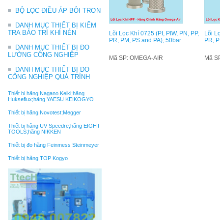
BỘ LỌC ĐIỀU ÁP BÔI TRƠN
DANH MỤC THIẾT BỊ KIỂM
TRA BẢO TRÌ KHÍ NÉN
Lõi Lọc Khí 0725 (PI, PIW, PN, PP,
Lõi Lọ
PR, PM, PS and PA); 50bar
PR, P
DANH MỤC THIẾT BỊ ĐO
LƯỜNG CÔNG NGHIỆP
Mã SP: OMEGA-AIR
Mã S
DANH MỤC THIẾT BỊ ĐO
CÔNG NGHIỆP QUÁ TRÌNH
Thiết bị hãng Nagano Keiki;hãng
Hukseflux;hãng YAESU KEIKOGYO
Thiết bị hãng Novotest;Megger
Thiết bị hãng UV Speedre;hãng EIGHT
TOOLS;hãng NIKKEN
Thiết bị đo hãng Feinmess Steinmeyer
Thiết bị hãng TOP Kogyo