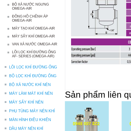
BỘ XẢ NƯỚC NGƯNG
OMEGA-AIR
ĐỒNG HỒ CHÊNH ÁP
OMEGA-AIR
MÁY TẠO KHÍ OMEGA-AIR
MÁY SẤY KHÍ OMEGA-AIR
VAN XẢ NƯỚC OMEGA-AIR
LÕI LỌC KHÍ ĐƯỜNG ỐNG
AF- SERIES (OMEGA-AIR)
LÕI LỌC KHÍ ĐƯỜNG ỐNG
BỘ LỌC KHÍ ĐƯỜNG ỐNG
BỘ XẢ NƯỚC KHÍ NÉN
Sản phẩm liên q
MÁY LÀM MÁT KHÍ NÉN
MÁY SẤY KHÍ NÉN
PHỤ TÙNG MÁY NÉN KHÍ
MÀN HÌNH ĐIỀU KHIỂN
DẦU MÁY NÉN KHÍ