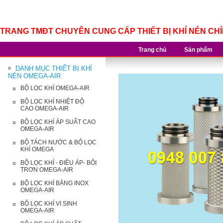
TRANG TMĐT CHUYÊN CUNG CẤP THIẾT BỊ KHÍ NÉN CH
Trang chủ
Sản phẩm
DANH MỤC THIẾT BỊ KHÍ
NÉN OMEGA-AIR
BỘ LỌC KHÍ OMEGA-AIR
BỘ LỌC KHÍ NHIỆT ĐỘ
CAO OMEGA-AIR
BỘ LỌC KHÍ ÁP SUẤT CAO
OMEGA-AIR
BỘ TÁCH NƯỚC & BỘ LỌC
KHÍ OMEGA
BỘ LỌC KHÍ - ĐIỀU ÁP- BÔI
TRƠN OMEGA-AIR
BỘ LỌC KHÍ BẰNG INOX
OMEGA-AIR
BỘ LỌC KHÍ VI SINH
OMEGA-AIR