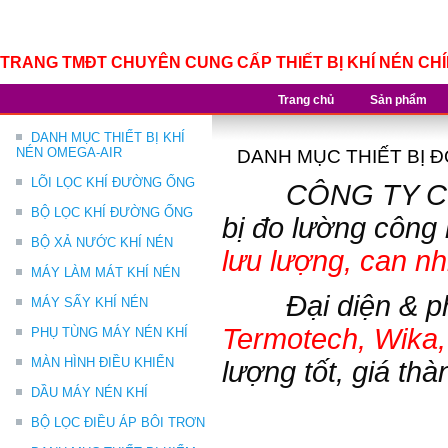
TRANG TMĐT CHUYÊN CUNG CẤP THIẾT BỊ KHÍ NÉN CH
Trang chủ
Sản phẩm
DANH MỤC THIẾT BỊ KHÍ
NÉN OMEGA-AIR
DANH MỤC THIẾT BỊ 
LÕI LỌC KHÍ ĐƯỜNG ỐNG
CÔNG TY CỔ
BỘ LỌC KHÍ ĐƯỜNG ỐNG
bị đo lường công 
BỘ XẢ NƯỚC KHÍ NÉN
lưu lượng, can nhiệ
MÁY LÀM MÁT KHÍ NÉN
Đại diện & p
MÁY SẤY KHÍ NÉN
Termotech, Wika,
PHỤ TÙNG MÁY NÉN KHÍ
MÀN HÌNH ĐIỀU KHIỂN
lượng tốt, giá th
DẦU MÁY NÉN KHÍ
BỘ LỌC ĐIỀU ÁP BÔI TRƠN