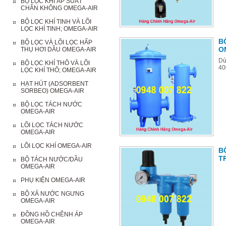
BỘ LỌC KHÍ ÁP SUẤT
CHÂN KHÔNG OMEGA-AIR
BỘ LỌC KHÍ TINH VÀ LÕI
LỌC KHÍ TINH; OMEGA-AIR
B
BỘ LỌC VÀ LÕI LỌC HẤP
O
THỤ HƠI DẦU OMEGA-AIR
Dù
BỘ LỌC KHÍ THÔ VÀ LÕI
40
LỌC KHÍ THÔ; OMEGA-AIR
HẠT HÚT (ADSORBENT
SORBEO) OMEGA-AIR
BỘ LỌC TÁCH NƯỚC
OMEGA-AIR
LÕI LỌC TÁCH NƯỚC
OMEGA-AIR
LÕI LỌC KHÍ OMEGA-AIR
BỘ
T
BỘ TÁCH NƯỚC/DẦU
OMEGA-AIR
PHỤ KIỆN OMEGA-AIR
BỘ XẢ NƯỚC NGƯNG
OMEGA-AIR
ĐỒNG HỒ CHÊNH ÁP
OMEGA-AIR