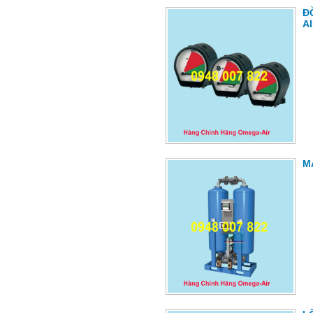
Đ
A
M