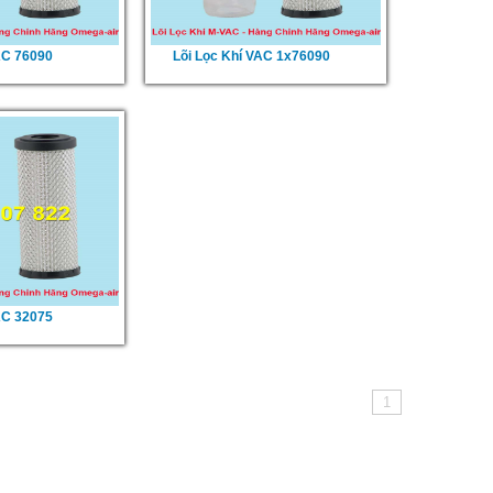
AC 76090
Lõi Lọc Khí VAC 1x76090
AC 32075
1