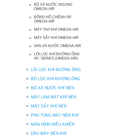
BỘ XẢ NƯỚC NGƯNG
OMEGA-AIR
ĐỒNG HỒ CHÊNH ÁP
OMEGA-AIR
MÁY TẠO KHÍ OMEGA-AIR
MÁY SẤY KHÍ OMEGA-AIR
VAN XẢ NƯỚC OMEGA-AIR
LÕI LỌC KHÍ ĐƯỜNG ỐNG
AF- SERIES (OMEGA-AIR)
LÕI LỌC KHÍ ĐƯỜNG ỐNG
BỘ LỌC KHÍ ĐƯỜNG ỐNG
BỘ XẢ NƯỚC KHÍ NÉN
MÁY LÀM MÁT KHÍ NÉN
MÁY SẤY KHÍ NÉN
PHỤ TÙNG MÁY NÉN KHÍ
MÀN HÌNH ĐIỀU KHIỂN
DẦU MÁY NÉN KHÍ