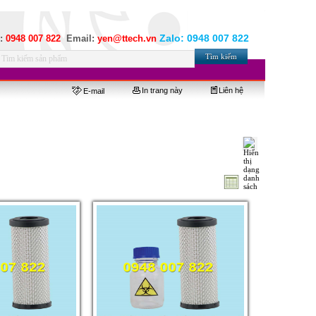
Zalo:
0948 007 822
e:
0948 007 822
Email:
yen@ttech.vn
In trang này
Liên hệ
E-mail