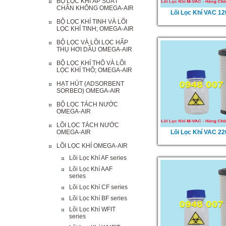
BỘ LỌC KHÍ ÁP SUẤT
CHÂN KHÔNG OMEGA-AIR
Lõi Lọc Khí VAC 1
BỘ LỌC KHÍ TINH VÀ LÕI
LỌC KHÍ TINH; OMEGA-AIR
BỘ LỌC VÀ LÕI LỌC HẤP
THỤ HƠI DẦU OMEGA-AIR
BỘ LỌC KHÍ THÔ VÀ LÕI
LỌC KHÍ THÔ; OMEGA-AIR
HẠT HÚT (ADSORBENT
SORBEO) OMEGA-AIR
BỘ LỌC TÁCH NƯỚC
OMEGA-AIR
LÕI LỌC TÁCH NƯỚC
OMEGA-AIR
Lõi Lọc Khí VAC 2
LÕI LỌC KHÍ OMEGA-AIR
Lõi Lọc Khí AF series
Lõi Lọc Khí AAF
series
Lõi Lọc Khí CF series
Lõi Lọc Khí BF series
Lõi Lọc Khí WFIT
series