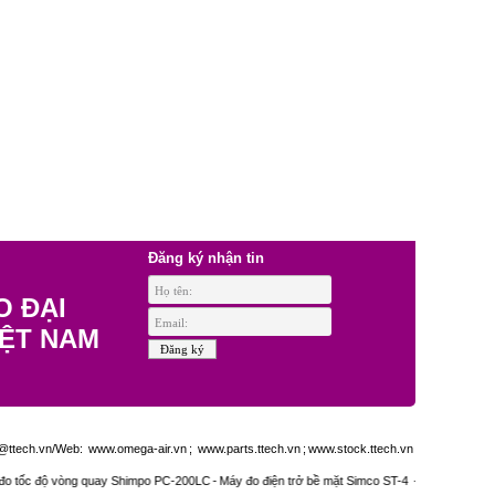
Đăng ký nhận tin
O ĐẠI
IỆT NAM
ttech.vn/Web:
www.omega-air.vn
;
www.parts.ttech.vn
;
www.stock.ttech.vn
ộ vòng quay Shimpo PC-200LC
-
Máy đo điện trở bề mặt Simco ST-4
-
Mẫu chuẩn độ cứng 