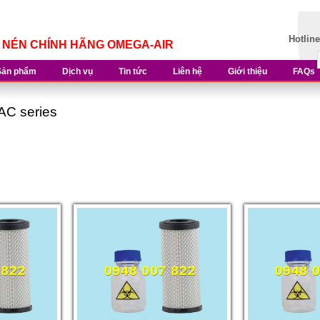
Hotlin
Í NÉN CHÍNH HÃNG OMEGA-AIR
Sản phẩm
Dịch vụ
Tin tức
Liên hệ
Giới thiệu
FAQs
AC series