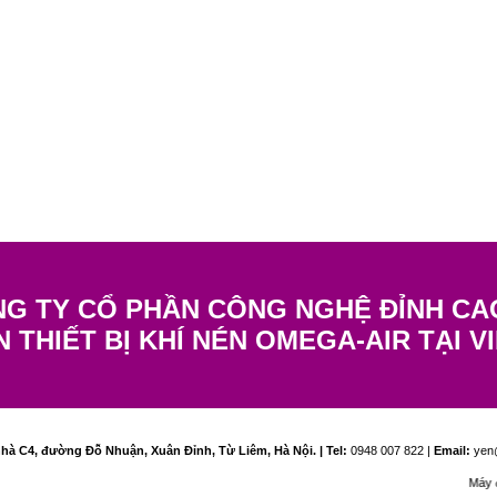
G TY CỔ PHẦN CÔNG NGHỆ ĐỈNH CA
N THIẾT BỊ KHÍ NÉN OMEGA-AIR TẠI V
hà C4, đường Đỗ Nhuận, Xuân Đỉnh, Từ Liêm, Hà Nội. | Tel:
0948 007 822 |
Email:
yen@
Máy đo tốc đ