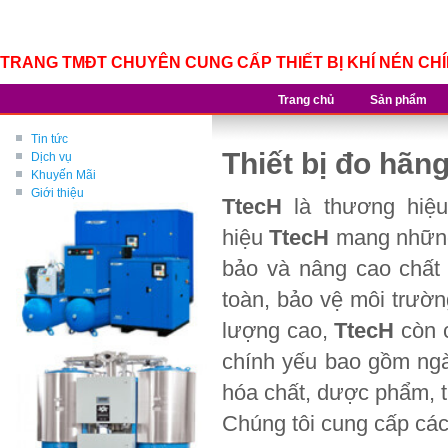
TRANG TMĐT CHUYÊN CUNG CẤP THIẾT BỊ KHÍ NÉN CH
Trang chủ
Sản phẩm
Tin tức
Thiết bị đo hã
Dịch vụ
Khuyến Mãi
Giới thiệu
TtecH
là thương hi
hiệu
TtecH
mang những 
bảo và nâng cao chất l
toàn, bảo vệ môi trườn
lượng cao,
TtecH
còn c
chính yếu bao gồm ngàn
hóa chất, dược phẩm, t
Chúng tôi cung cấp các 