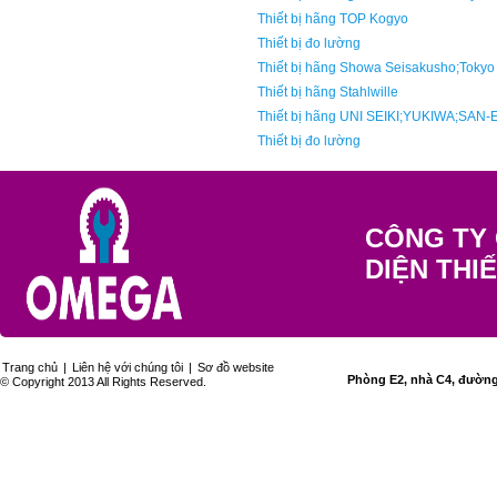
Thiết bị hãng TOP Kogyo
Thiết bị đo lường
Thiết bị hãng Showa Seisakusho;Tokyo
Thiết bị hãng Stahlwille
Thiết bị hãng UNI SEIKI;YUKIWA;SAN-
Thiết bị đo lường
CÔNG TY 
DIỆN THI
Trang chủ
|
Liên hệ với chúng tôi
|
Sơ đồ website
Phòng E2, nhà C4, đường 
© Copyright 2013 All Rights Reserved.