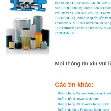
Panme điện tử Feinmess Suhl 76390200
Suhl 76080000120
;
Panme điện tử Fein
khí Feinmess Suhl 76931200120
;
Panme 
76938530120
;
Panme đồng hồ kiểm tra 
Feinmess Suhl 3676
;
Panme cơ khí đo n
150
;
Thước kẹp cơ khí Feinmess Suhl G
76390105120
Mọi thông tin xin vui 
Các tin khác:
Thiết bị hãng Nagano Keiki;hãng Huk
Thiết bị hãng Novotest;Megger
Thiết bị hãng UV Speedre;hãng EIGH
Thiết bị đo hãng Feinmess Steinmeyer