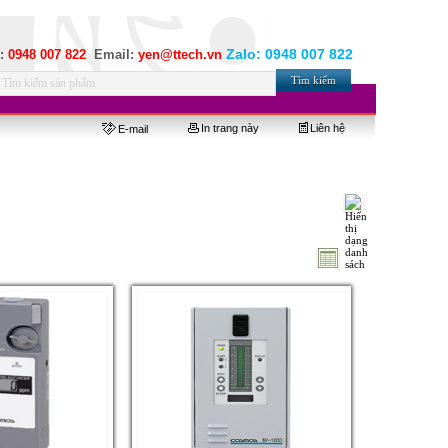
Zalo:
0948 007 822
e:
0948 007 822
Email:
yen@ttech.vn
In trang này
Liên hệ
E-mail