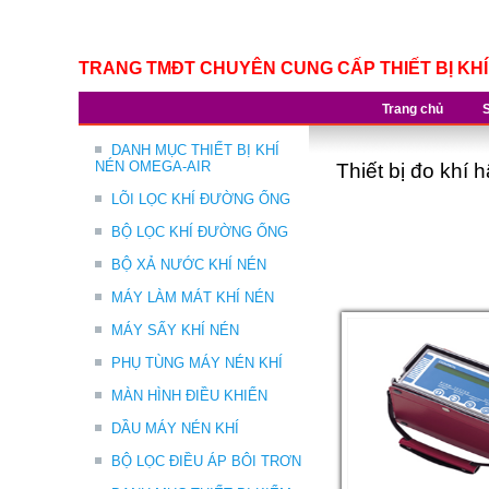
TRANG TMĐT CHUYÊN CUNG CẤP THIẾT BỊ KH
Trang chủ
DANH MỤC THIẾT BỊ KHÍ
NÉN OMEGA-AIR
Thiết bị đo khí
LÕI LỌC KHÍ ĐƯỜNG ỐNG
BỘ LỌC KHÍ ĐƯỜNG ỐNG
BỘ XẢ NƯỚC KHÍ NÉN
MÁY LÀM MÁT KHÍ NÉN
MÁY SẤY KHÍ NÉN
PHỤ TÙNG MÁY NÉN KHÍ
MÀN HÌNH ĐIỀU KHIỂN
DẦU MÁY NÉN KHÍ
BỘ LỌC ĐIỀU ÁP BÔI TRƠN