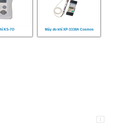
hí KS-7O
Máy đo khí XP-333IIA Cosmos
1