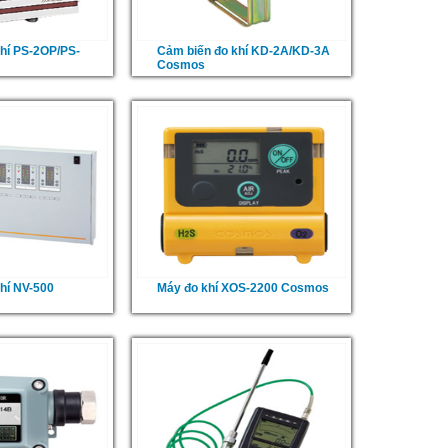
hí PS-2OP/PS-
Cảm biến đo khí KD-2A/KD-3A
Cosmos
hí NV-500
Máy đo khí XOS-2200 Cosmos