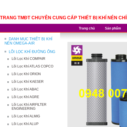
TRANG TMĐT CHUYÊN CUNG CẤP THIẾT BỊ KHÍ NÉN CH
Trang chủ
Sản phẩm
DANH MỤC THIẾT BỊ KHÍ
NÉN OMEGA-AIR
LÕI LỌC KHÍ ĐƯỜNG ỐNG
Lõi Lọc Khí COMPAIR
Lõi Lọc Khí ATLAS COPCO
Lõi Lọc Khí ORION
Lõi Lọc Khí KAESER
Lõi Lọc Khí ABAC
Lõi Lọc Khí AGRE
Lõi Lọc Khí AIRFILTER
ENGINEERING
Lõi Lọc Khí ALMIG
Lõi Lọc Khí ALUP