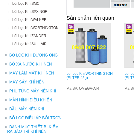
Lõi Lọc Khí SMC
Lõi Lọc Khí SPX NGF
Sản phẩm liên quan
Lõi Lọc Khí WALKER
Lõi Lọc Khí WORTHINGTON
Lõi Lọc Khí ZANDER
Lõi Lọc Khí SULLAIR
BỘ LỌC KHÍ ĐƯỜNG ỐNG
BỘ XẢ NƯỚC KHÍ NÉN
MÁY LÀM MÁT KHÍ NÉN
Lõi Lọc Khí WORTHINGTON
Lõi 
(FILTER 45g)
(FILT
MÁY SẤY KHÍ NÉN
Mã SP: OMEGA-AIR
Mã S
PHỤ TÙNG MÁY NÉN KHÍ
MÀN HÌNH ĐIỀU KHIỂN
DẦU MÁY NÉN KHÍ
BỘ LỌC ĐIỀU ÁP BÔI TRƠN
DANH MỤC THIẾT BỊ KIỂM
TRA BẢO TRÌ KHÍ NÉN