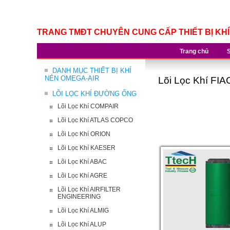
TRANG TMĐT CHUYÊN CUNG CẤP THIẾT BỊ KH
Trang chủ
DANH MỤC THIẾT BỊ KHÍ
NÉN OMEGA-AIR
Lõi Lọc Khí FIA
LÕI LỌC KHÍ ĐƯỜNG ỐNG
Lõi Lọc Khí COMPAIR
Lõi Lọc Khí ATLAS COPCO
Lõi Lọc Khí ORION
Lõi Lọc Khí KAESER
Lõi Lọc Khí ABAC
Lõi Lọc Khí AGRE
Lõi Lọc Khí AIRFILTER
ENGINEERING
Lõi Lọc Khí ALMIG
Lõi Lọc Khí ALUP