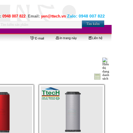
Zalo:
0948 007 822
e:
0948 007 822
Email:
yen@ttech.vn
In trang này
Liên hệ
E-mail