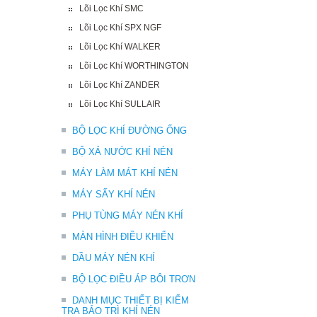
Lõi Lọc Khí SMC
Lõi Lọc Khí SPX NGF
Lõi Lọc Khí WALKER
Lõi Lọc Khí WORTHINGTON
Lõi Lọc Khí ZANDER
Lõi Lọc Khí SULLAIR
BỘ LỌC KHÍ ĐƯỜNG ỐNG
BỘ XẢ NƯỚC KHÍ NÉN
MÁY LÀM MÁT KHÍ NÉN
MÁY SẤY KHÍ NÉN
PHỤ TÙNG MÁY NÉN KHÍ
MÀN HÌNH ĐIỀU KHIỂN
DẦU MÁY NÉN KHÍ
BỘ LỌC ĐIỀU ÁP BÔI TRƠN
DANH MỤC THIẾT BỊ KIỂM
TRA BẢO TRÌ KHÍ NÉN