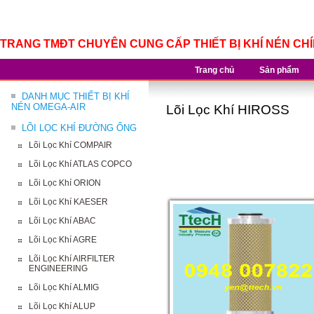
TRANG TMĐT CHUYÊN CUNG CẤP THIẾT BỊ KHÍ NÉN CH
Trang chủ
Sản phẩm
DANH MỤC THIẾT BỊ KHÍ
NÉN OMEGA-AIR
Lõi Lọc Khí HIROSS
LÕI LỌC KHÍ ĐƯỜNG ỐNG
Lõi Lọc Khí COMPAIR
Lõi Lọc Khí ATLAS COPCO
Lõi Lọc Khí ORION
Lõi Lọc Khí KAESER
Lõi Lọc Khí ABAC
Lõi Lọc Khí AGRE
Lõi Lọc Khí AIRFILTER
ENGINEERING
Lõi Lọc Khí ALMIG
Lõi Lọc Khí ALUP