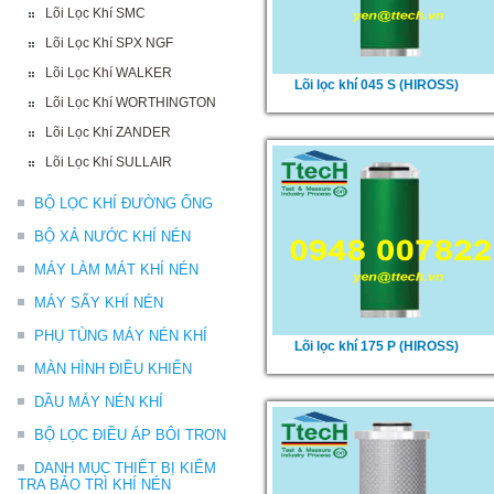
Lõi Lọc Khí SMC
Lõi Lọc Khí SPX NGF
Lõi Lọc Khí WALKER
Lõi lọc khí 045 S (HIROSS)
Lõi Lọc Khí WORTHINGTON
Lõi Lọc Khí ZANDER
Lõi Lọc Khí SULLAIR
BỘ LỌC KHÍ ĐƯỜNG ỐNG
BỘ XẢ NƯỚC KHÍ NÉN
MÁY LÀM MÁT KHÍ NÉN
MÁY SẤY KHÍ NÉN
PHỤ TÙNG MÁY NÉN KHÍ
Lõi lọc khí 175 P (HIROSS)
MÀN HÌNH ĐIỀU KHIỂN
DẦU MÁY NÉN KHÍ
BỘ LỌC ĐIỀU ÁP BÔI TRƠN
DANH MỤC THIẾT BỊ KIỂM
TRA BẢO TRÌ KHÍ NÉN