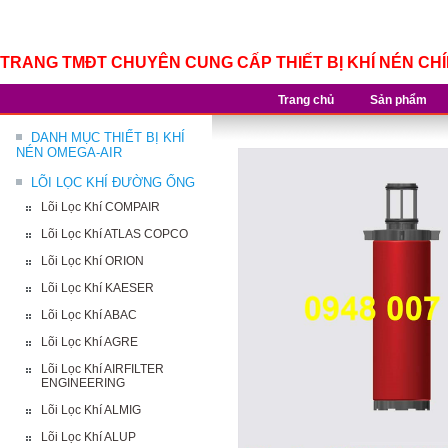
TRANG TMĐT CHUYÊN CUNG CẤP THIẾT BỊ KHÍ NÉN CH
Trang chủ
Sản phẩm
DANH MỤC THIẾT BỊ KHÍ
NÉN OMEGA-AIR
LÕI LỌC KHÍ ĐƯỜNG ỐNG
Lõi Lọc Khí COMPAIR
Lõi Lọc Khí ATLAS COPCO
Lõi Lọc Khí ORION
Lõi Lọc Khí KAESER
Lõi Lọc Khí ABAC
Lõi Lọc Khí AGRE
Lõi Lọc Khí AIRFILTER
ENGINEERING
Lõi Lọc Khí ALMIG
Lõi Lọc Khí ALUP