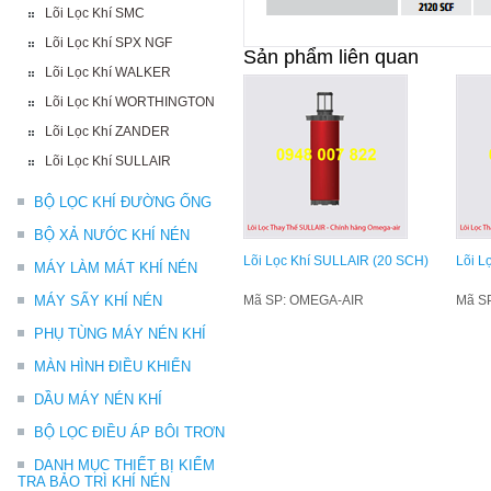
Lõi Lọc Khí SMC
Lõi Lọc Khí SPX NGF
Sản phẩm liên quan
Lõi Lọc Khí WALKER
Lõi Lọc Khí WORTHINGTON
Lõi Lọc Khí ZANDER
Lõi Lọc Khí SULLAIR
BỘ LỌC KHÍ ĐƯỜNG ỐNG
BỘ XẢ NƯỚC KHÍ NÉN
Lõi Lọc Khí SULLAIR (20 SCH)
Lõi L
MÁY LÀM MÁT KHÍ NÉN
MÁY SẤY KHÍ NÉN
Mã SP: OMEGA-AIR
Mã S
PHỤ TÙNG MÁY NÉN KHÍ
MÀN HÌNH ĐIỀU KHIỂN
DẦU MÁY NÉN KHÍ
BỘ LỌC ĐIỀU ÁP BÔI TRƠN
DANH MỤC THIẾT BỊ KIỂM
TRA BẢO TRÌ KHÍ NÉN