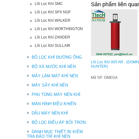
Sản phẩm liên qua
Lõi Lọc Khí SMC
Lõi Lọc Khí SPX NGF
Lõi Lọc Khí WALKER
Lõi Lọc Khí WORTHINGTON
Lõi Lọc Khí ZANDER
Lõi Lọc Khí SULLAIR
BỘ LỌC KHÍ ĐƯỜNG ỐNG
Lõi Lọc Khí 005 AR - (DOM
BỘ XẢ NƯỚC KHÍ NÉN
HUNTER)
MÁY LÀM MÁT KHÍ NÉN
Mã SP: OMEGA
MÁY SẤY KHÍ NÉN
PHỤ TÙNG MÁY NÉN KHÍ
MÀN HÌNH ĐIỀU KHIỂN
DẦU MÁY NÉN KHÍ
BỘ LỌC ĐIỀU ÁP BÔI TRƠN
DANH MỤC THIẾT BỊ KIỂM
TRA BẢO TRÌ KHÍ NÉN