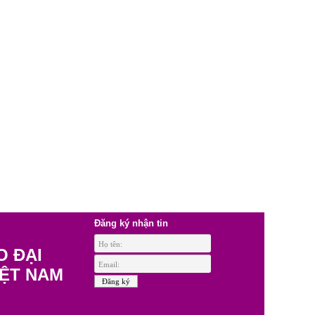
Đăng ký nhận tin
O ĐẠI
IỆT NAM