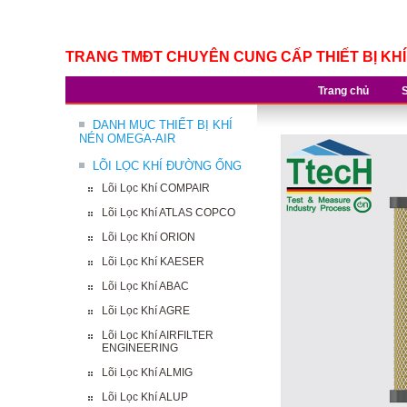
TRANG TMĐT CHUYÊN CUNG CẤP THIẾT BỊ KH
Trang chủ
DANH MỤC THIẾT BỊ KHÍ
NÉN OMEGA-AIR
LÕI LỌC KHÍ ĐƯỜNG ỐNG
Lõi Lọc Khí COMPAIR
Lõi Lọc Khí ATLAS COPCO
Lõi Lọc Khí ORION
Lõi Lọc Khí KAESER
Lõi Lọc Khí ABAC
Lõi Lọc Khí AGRE
Lõi Lọc Khí AIRFILTER
ENGINEERING
Lõi Lọc Khí ALMIG
Lõi Lọc Khí ALUP