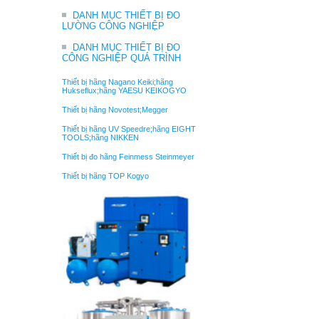
DANH MỤC THIẾT BỊ ĐO
LƯỜNG CÔNG NGHIỆP
DANH MỤC THIẾT BỊ ĐO
CÔNG NGHIỆP QUÁ TRÌNH
Thiết bị hãng Nagano Keiki;hãng
Hukseflux;hãng YAESU KEIKOGYO
Thiết bị hãng Novotest;Megger
Thiết bị hãng UV Speedre;hãng EIGHT
TOOLS;hãng NIKKEN
Thiết bị đo hãng Feinmess Steinmeyer
Thiết bị hãng TOP Kogyo