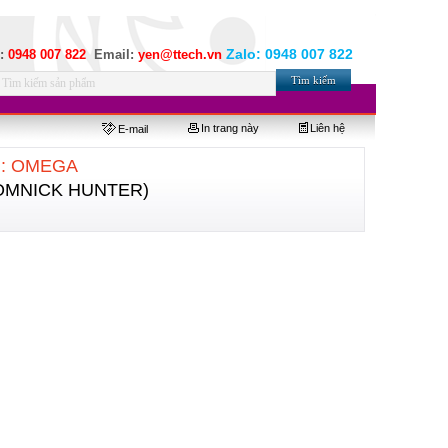
Zalo:
0948 007 822
e:
0948 007 822
Email:
yen@ttech.vn
In trang này
Liên hệ
E-mail
el: OMEGA
(DOMNICK HUNTER)