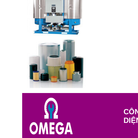
CÔN
DIỆ