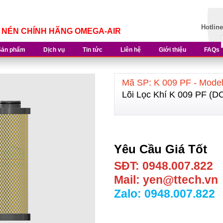
Hotlin
Í NÉN CHÍNH HÃNG OMEGA-AIR
Sản phẩm
Dịch vụ
Tin tức
Liên hệ
Giới thiệu
FAQs
Mã SP: K 009 PF - Mod
Lõi Lọc Khí K 009 PF 
Yêu Cầu Giá Tốt
SĐT: 0948.007.822
Mail: yen@ttech.vn
Zalo: 0948.007.822