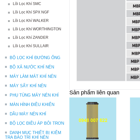
Lõi Lọc Khí SMC
Lõi Lọc Khí SPX NGF
Lõi Lọc Khí WALKER
Lõi Lọc Khí WORTHINGTON
Lõi Lọc Khí ZANDER
Lõi Lọc Khí SULLAIR
BỘ LỌC KHÍ ĐƯỜNG ỐNG
BỘ XẢ NƯỚC KHÍ NÉN
MÁY LÀM MÁT KHÍ NÉN
MÁY SẤY KHÍ NÉN
Sản phẩm liên quan
PHỤ TÙNG MÁY NÉN KHÍ
MÀN HÌNH ĐIỀU KHIỂN
DẦU MÁY NÉN KHÍ
BỘ LỌC ĐIỀU ÁP BÔI TRƠN
DANH MỤC THIẾT BỊ KIỂM
TRA BẢO TRÌ KHÍ NÉN