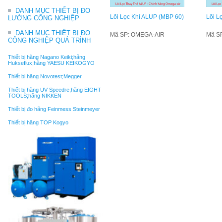
DANH MỤC THIẾT BỊ ĐO
Lõi Lọc Khí ALUP (MBP 60)
Lõi L
LƯỜNG CÔNG NGHIỆP
DANH MỤC THIẾT BỊ ĐO
Mã SP: OMEGA-AIR
Mã S
CÔNG NGHIỆP QUÁ TRÌNH
Thiết bị hãng Nagano Keiki;hãng
Hukseflux;hãng YAESU KEIKOGYO
Thiết bị hãng Novotest;Megger
Thiết bị hãng UV Speedre;hãng EIGHT
TOOLS;hãng NIKKEN
Thiết bị đo hãng Feinmess Steinmeyer
Thiết bị hãng TOP Kogyo