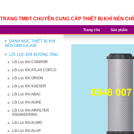
TRANG TMĐT CHUYÊN CUNG CẤP THIẾT BỊ KHÍ NÉN CH
Trang chủ
Sản phẩm
DANH MỤC THIẾT BỊ KHÍ
NÉN OMEGA-AIR
LÕI LỌC KHÍ ĐƯỜNG ỐNG
Lõi Lọc Khí COMPAIR
Lõi Lọc Khí ATLAS COPCO
Lõi Lọc Khí ORION
Lõi Lọc Khí KAESER
Lõi Lọc Khí ABAC
Lõi Lọc Khí AGRE
Lõi Lọc Khí AIRFILTER
ENGINEERING
Lõi Lọc Khí ALMIG
Lõi Lọc Khí ALUP