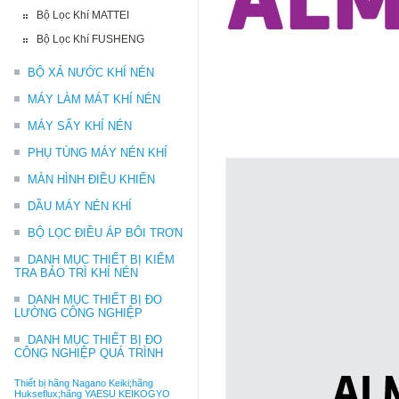
Bộ Lọc Khí MATTEI
Bộ Lọc Khí FUSHENG
BỘ XẢ NƯỚC KHÍ NÉN
MÁY LÀM MÁT KHÍ NÉN
MÁY SẤY KHÍ NÉN
PHỤ TÙNG MÁY NÉN KHÍ
MÀN HÌNH ĐIỀU KHIỂN
DẦU MÁY NÉN KHÍ
BỘ LỌC ĐIỀU ÁP BÔI TRƠN
DANH MỤC THIẾT BỊ KIỂM
TRA BẢO TRÌ KHÍ NÉN
DANH MỤC THIẾT BỊ ĐO
LƯỜNG CÔNG NGHIỆP
DANH MỤC THIẾT BỊ ĐO
CÔNG NGHIỆP QUÁ TRÌNH
Thiết bị hãng Nagano Keiki;hãng
Hukseflux;hãng YAESU KEIKOGYO