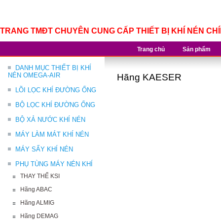
TRANG TMĐT CHUYÊN CUNG CẤP THIẾT BỊ KHÍ NÉN CH
Trang chủ
Sản phẩm
DANH MỤC THIẾT BỊ KHÍ
NÉN OMEGA-AIR
Hãng KAESER
LÕI LỌC KHÍ ĐƯỜNG ỐNG
BỘ LỌC KHÍ ĐƯỜNG ỐNG
BỘ XẢ NƯỚC KHÍ NÉN
MÁY LÀM MÁT KHÍ NÉN
MÁY SẤY KHÍ NÉN
PHỤ TÙNG MÁY NÉN KHÍ
THAY THẾ KSI
Hãng ABAC
Hãng ALMIG
Hãng DEMAG