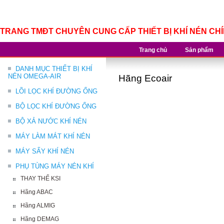
TRANG TMĐT CHUYÊN CUNG CẤP THIẾT BỊ KHÍ NÉN CH
Trang chủ
Sản phẩm
DANH MỤC THIẾT BỊ KHÍ
NÉN OMEGA-AIR
Hãng Ecoair
LÕI LỌC KHÍ ĐƯỜNG ỐNG
BỘ LỌC KHÍ ĐƯỜNG ỐNG
BỘ XẢ NƯỚC KHÍ NÉN
MÁY LÀM MÁT KHÍ NÉN
MÁY SẤY KHÍ NÉN
PHỤ TÙNG MÁY NÉN KHÍ
THAY THẾ KSI
Hãng ABAC
Hãng ALMIG
Hãng DEMAG