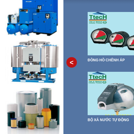
ĐỒNG HỒ CHÊNH ÁP
<
BỘ XẢ NƯỚC TỰ ĐỘNG