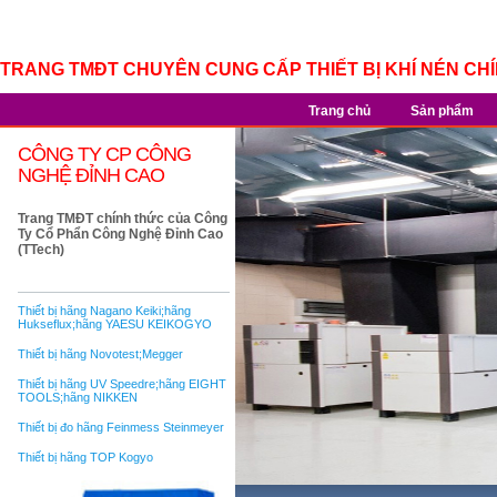
TRANG TMĐT CHUYÊN CUNG CẤP THIẾT BỊ KHÍ NÉN CH
Trang chủ
Sản phẩm
CÔNG TY CP CÔNG
NGHỆ ĐỈNH CAO
Trang TMĐT chính thức của Công
Ty Cổ Phẩn Công Nghệ Đỉnh Cao
(TTech)
Thiết bị hãng Nagano Keiki;hãng
Hukseflux;hãng YAESU KEIKOGYO
Thiết bị hãng Novotest;Megger
Thiết bị hãng UV Speedre;hãng EIGHT
TOOLS;hãng NIKKEN
Thiết bị đo hãng Feinmess Steinmeyer
Thiết bị hãng TOP Kogyo